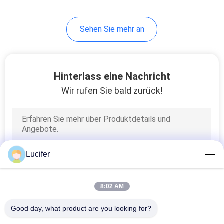
8
Sehen Sie mehr an
Biologisch
abbaubare
Einkaufstaschen
Hinterlass eine Nachricht
Wir rufen Sie bald zurück!
12
Biologisch
Lucifer
abbaubare Heck-
Taschen
8:02 AM
Good day, what product are you looking for?