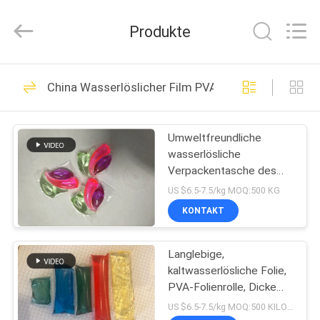
Greencradleland
Macromolecule
Materials
Produkte
Co.,
Ltd..
All
Rights
ZU
Reserved.
38
China Wasserlöslicher Film PVA
HAUSE
Wasserlöslicher
Film PVA
Umweltfreundliche
PRODUKTE
wasserlösliche
Verpackentasche des
ÜBER
Polyvinylalkohol-Film-PVA
US $6.5-7.5/kg MOQ:500 KG
UNS
KONTAKT
73
Wasserlöslicher
Langlebige,
WERKSBESICHTIGUNG
kaltwasserlösliche Folie,
Freigabe-Film
PVA-Folienrolle, Dicke
QUALITÄTSKONTROLLE
25–80 Mikrometer
US $6.5-7.5/kg MOQ:500 KILOGRAMM