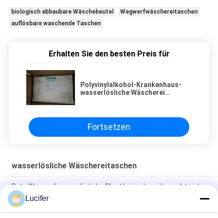
biologisch abbaubare Wäschebeutel
Wegwerfwäschereitaschen
auflösbare waschende Taschen
Erhalten Sie den besten Preis für
Polyvinylalkohol-Krankenhaus-
wasserlösliche Wäscherei
bauscht sich mit der roten
annehmbaren Streifen-
Sondergröße
Fortsetzen
wasserlösliche Wäschereitaschen
Rote Wegwerfwasserlösliche Plastikwäscherei bauscht sich
für medizinisches/Krankenhaus
Lucifer
Wegwerf-wasserlösliche Wäscherei-Tasche PVA,