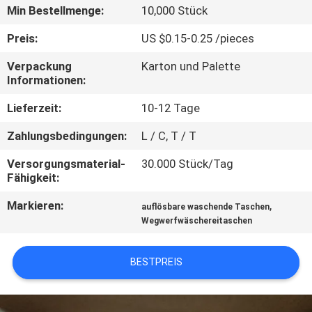
Min Bestellmenge:
10,000 Stück
NEUIGKEITEN
Preis:
US $0.15-0.25 /pieces
Verpackung
Karton und Palette
BITTE UM
Informationen:
EIN
Lieferzeit:
10-12 Tage
ANGEBOT
Zahlungsbedingungen:
L / C, T / T
SITEMAP
Versorgungsmaterial-
30.000 Stück/Tag
Fähigkeit:
Markieren:
,
PRIVACY
auflösbare waschende Taschen
Wegwerfwäschereitaschen
POLICY
BESTPREIS