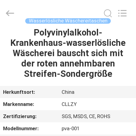
Greencradleland
Macromolecule
Materials
Co.,
Ltd..
Wasserlösliche Wäschereitaschen
All
Rights
Polyvinylalkohol-
ZU
Reserved.
Krankenhaus-wasserlösliche
HAUSE
Wäscherei bauscht sich mit
PRODUKTE
der roten annehmbaren
Streifen-Sondergröße
ÜBER
UNS
Herkunftsort:
China
Markenname:
CLLZY
WERKSBESICHTIGUNG
Zertifizierung:
SGS, MSDS, CE, ROHS
QUALITÄTSKONTROLLE
Modellnummer:
pva-001