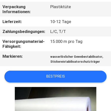
Verpackung
Plastiktüte
NEUIGKEITEN
Informationen:
Lieferzeit:
10-12 Tage
BITTE UM
Zahlungsbedingungen:
L/C, T/T
EIN
Versorgungsmaterial-
15.000 m pro Tag
ANGEBOT
Fähigkeit:
Markieren:
,
wasserlöslicher Gewebestabilisator
SITEMAP
Stickereistabilisatorschutzträger
PRIVACY
BESTPREIS
POLICY