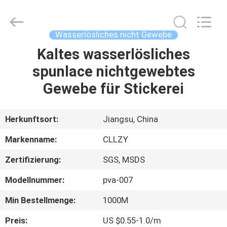
Greencradleland
Macromolecule
Materials
Co.,
Ltd..
Wasserlösliches nicht Gewebe
All
Rights
Kaltes wasserlösliches
ZU
Reserved.
spunlace nichtgewebtes
HAUSE
Gewebe für Stickerei
PRODUKTE
Herkunftsort:
Jiangsu, China
ÜBER
Markenname:
CLLZY
UNS
Zertifizierung:
SGS, MSDS
Modellnummer:
pva-007
WERKSBESICHTIGUNG
Min Bestellmenge:
1000M
QUALITÄTSKONTROLLE
Preis:
US $0.55-1.0/m