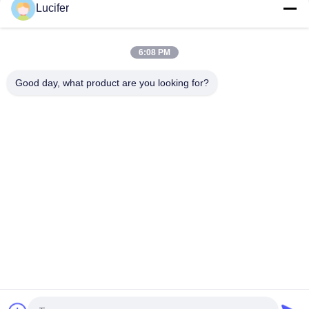
Lucifer
Prägeartiges kaltes wasserlösliches Gewebe, 100% PVA
Stickerei-Schutzträger
6:08 PM
wasserlösliches nicht Gewebe 30gsm/Auflösungsstickerei-
Gewebe für Textilspitze-Schutzträger
Good day, what product are you looking for?
Beliebte Kategorien
Alle
Wasserlöslicher 
Wasserlöslicher 
Film PVA
Freigabe-Film
Wasserlöslicher 
Wasserlösliche 
Film Für Stickerei
Tasche PVA
Wasserlösliche 
Wasserlösliches 
Wäschereitaschen
Nicht Gewebe
Wasserlösliches 
Biologisch 
Samen-Band PVA
Abbaubarer 
Plastikfilm