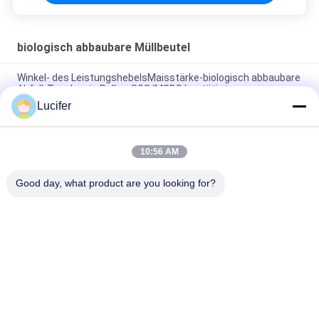
biologisch abbaubare Müllbeutel
Winkel- des LeistungshebelsMaisstärke-biologisch abbaubare
Abfall-Taschen in Rollen-SGS/MSDS bestätigt
Lucifer
Kundengebundene biologisch abbaubare Plastikabfall-
Taschen, Bio gefärbt - Plastikabfall-Tasche
10:56 AM
100% biologisch abbaubares Plastik Abfall-Taschen Winkels
des Leistungshebels gemacht mit kundenspezifischem Logo
Good day, what product are you looking for?
Beliebte Kategorien
Alle
Wasserlöslicher 
Wasserlöslicher 
Film PVA
Freigabe-Film
Wasserlöslicher 
Wasserlösliche 
Film Für Stickerei
Tasche PVA