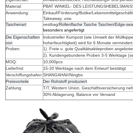
Material:
PBAT WINKEL- DES LEISTUNGSHEBELSMAI
Anwendung:
Einkauf/Förderung/Butike/Lebensmittelgeschäf
Takeaway, usw.
Taschenart
vestbag/
Rollenflache Tasche Taschen/Edge-sea
besonders angefertigt
Die Eigenschaften
Industrieller Kompost (wie Umwelt der Müllkippe-
von
hoherfeuchtigkeit) wird für 6 Monate vermindert
Proben:
1). Freie u. gute Qualitätsaktieproben angebote
2). Kundengebundene Proben 3-5 Werktage (sen
MOQ:
10,000pcs
Lieferfrist:
15-20 Werktage nach dem Entwurf bestätigt
Verschiffungshafen:
SHANGAHAI//Ningbo
Preisvorteile
Der Rohstoff produziert
Zahlung:
T/T, Western Union, Geschäftsversicherung n
30% Ablagerung, Balance vor Versand