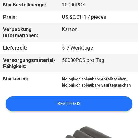
Min Bestellmenge:
10000PCS
NEUIGKEITEN
Preis:
US $0.01-1 / pieces
Verpackung
Karton
BITTE UM
Informationen:
EIN
Lieferzeit:
5-7 Werktage
ANGEBOT
Versorgungsmaterial-
50000PCS pro Tag
Fähigkeit:
SITEMAP
Markieren:
,
biologisch abbaubare Abfalltaschen
biologisch abbaubare Sänftentaschen
PRIVACY
POLICY
BESTPREIS