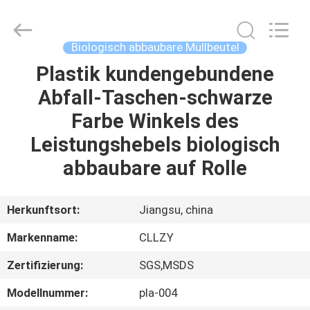
Greencradleland
Macromolecule
Materials
Co.,
Ltd..
Biologisch abbaubare Müllbeutel
All
Rights
Plastik kundengebundene
ZU
Reserved.
Abfall-Taschen-schwarze
HAUSE
Farbe Winkels des
PRODUKTE
Leistungshebels biologisch
abbaubare auf Rolle
ÜBER
UNS
Herkunftsort:
Jiangsu, china
Markenname:
CLLZY
WERKSBESICHTIGUNG
Zertifizierung:
SGS,MSDS
QUALITÄTSKONTROLLE
Modellnummer:
pla-004