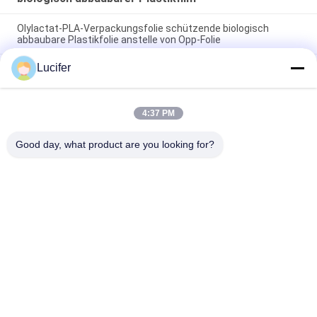
Olylactat-PLA-Verpackungsfolie schützende biologisch
abbaubare Plastikfolie anstelle von Opp-Folie
Lucifer
Umweltschutz-biologisch abbaubarer Plastikfilm kein
Restheißsiegel transparent
Mäuseflüssigkristall-Anzeigen-schützender biologisch
4:37 PM
abbaubarer Plastikfilm Winkel des Leistungshebels alle
Verminderung
Good day, what product are you looking for?
Beliebte Kategorien
Alle
Wasserlöslicher 
Wasserlöslicher 
Film PVA
Freigabe-Film
Wasserlöslicher 
Wasserlösliche 
Film Für Stickerei
Tasche PVA
Wasserlösliche 
Wasserlösliches 
Wäschereitaschen
Nicht Gewebe