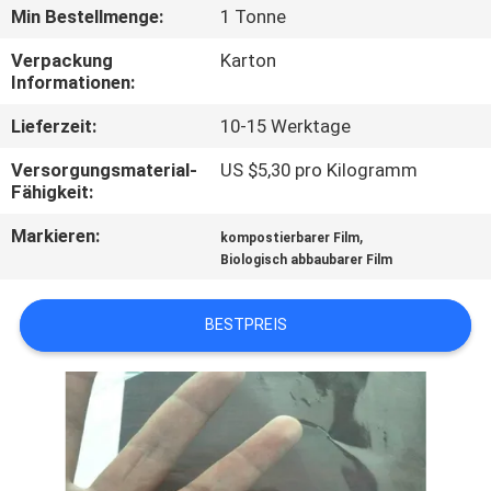
Min Bestellmenge:
1 Tonne
NEUIGKEITEN
Verpackung
Karton
Informationen:
BITTE UM
Lieferzeit:
10-15 Werktage
EIN
Versorgungsmaterial-
US $5,30 pro Kilogramm
ANGEBOT
Fähigkeit:
Markieren:
,
kompostierbarer Film
SITEMAP
Biologisch abbaubarer Film
BESTPREIS
PRIVACY
POLICY