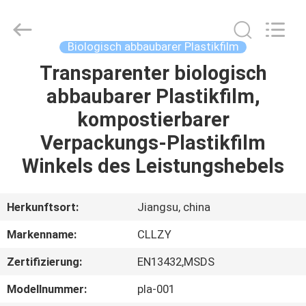
Greencradleland
Macromolecule
Materials
Co.,
Ltd..
Biologisch abbaubarer Plastikfilm
All
Rights
Transparenter biologisch
ZU
Reserved.
abbaubarer Plastikfilm,
HAUSE
kompostierbarer
PRODUKTE
Verpackungs-Plastikfilm
Winkels des Leistungshebels
ÜBER
UNS
Herkunftsort:
Jiangsu, china
Markenname:
CLLZY
WERKSBESICHTIGUNG
Zertifizierung:
EN13432,MSDS
QUALITÄTSKONTROLLE
Modellnummer:
pla-001