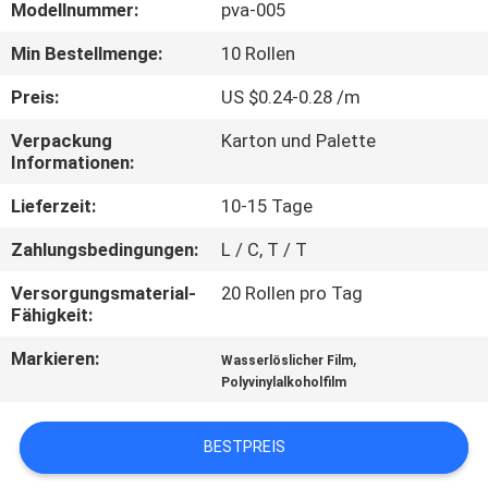
Modellnummer:
pva-005
NEUIGKEITEN
Min Bestellmenge:
10 Rollen
Preis:
US $0.24-0.28 /m
BITTE UM
Verpackung
Karton und Palette
EIN
Informationen:
ANGEBOT
Lieferzeit:
10-15 Tage
Zahlungsbedingungen:
L / C, T / T
SITEMAP
Versorgungsmaterial-
20 Rollen pro Tag
Fähigkeit:
PRIVACY
Markieren:
,
POLICY
Wasserlöslicher Film
Polyvinylalkoholfilm
BESTPREIS