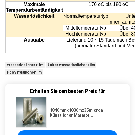
Maximale
170 oC bis 180 oC
Temperaturbeständigkeit
Wasserlöslichkeit
Normaltemperaturtyp
Unte
Innenraumte
Mitteltemperaturtyp
Über 4
Hochtemperaturtyp
Über 8
Ausgabe
Lieferung 10 ~ 15 Tage nach Be
(normaler Standard und Me
Wasserlöslicher Film
kalter wasserlöslicher Film
Polyvinylalkoholfilm
Erhalten Sie den besten Preis für
1840mmx1000mx35micron
Künstlicher Marmor,
wasserlöslicher Freisetzungsfilm,
einwegiger, wasserlöslicher
Schutzfilm aus PVA