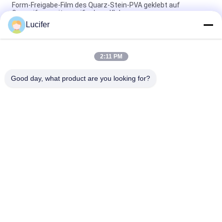
Form-Freigabe-Film des Quarz-Stein-PVA geklebt auf
Gummiform mit spezifischem Kleber
Lucifer
1850mmx1000mx38micron PVA-Auslösungsfolie für
Quarzsteinscheiben
2:11 PM
1840mmx1000mx30micron PVA-Wasserlöslicher Freisetzfilm
mit hoher Temperatur / Festigkeit
Good day, what product are you looking for?
Beliebte Kategorien
Alle
Wasserlöslicher 
Wasserlöslicher 
Film PVA
Freigabe-Film
Wasserlöslicher 
Wasserlösliche 
Film Für Stickerei
Tasche PVA
Wasserlösliche 
Wasserlösliches 
Wäschereitaschen
Nicht Gewebe
Wasserlösliches 
Biologisch 