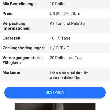
Min Bestellmenge:
10 Rollen
NEUIGKEITEN
Preis:
US $0.22-0.28/m
Verpackung
Karton und Palette
BITTE UM
Informationen:
EIN
Lieferzeit:
10-15 Tage
ANGEBOT
Zahlungsbedingungen:
L / C, T / T
SITEMAP
Versorgungsmaterial-
20 Rollen pro Tag
Fähigkeit:
Markieren:
,
PRIVACY
kalter wasserlöslicher Film
Wasserlöslicher Film
POLICY
BESTPREIS