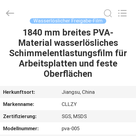
Greencradleland
Macromolecule
Materials
Co.,
Ltd..
Wasserlöslicher Freigabe-Film
All
Rights
1840 mm breites PVA-
ZU
Reserved.
Material wasserlösliches
HAUSE
Schimmelentlastungsfilm für
PRODUKTE
Arbeitsplatten und feste
Oberflächen
ÜBER
UNS
Herkunftsort:
Jiangsu, China
Markenname:
CLLZY
WERKSBESICHTIGUNG
Zertifizierung:
SGS, MSDS
QUALITÄTSKONTROLLE
Modellnummer:
pva-005