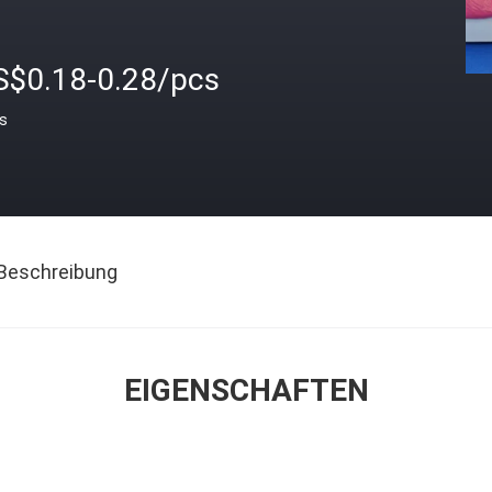
S$0.18-0.28/pcs
is
Beschreibung
EIGENSCHAFTEN