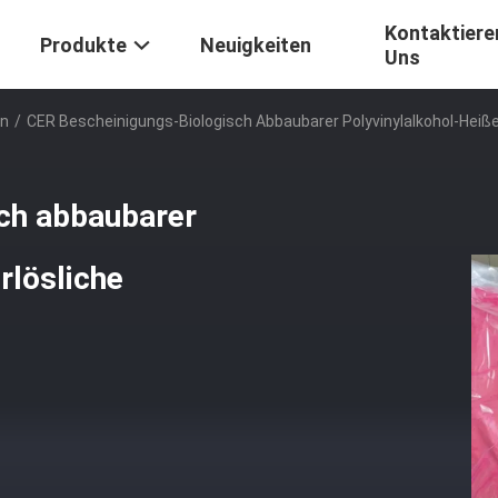
Kontaktiere
Produkte
Neuigkeiten
Uns
en
/
CER Bescheinigungs-Biologisch Abbaubarer Polyvinylalkohol-Hei
ch abbaubarer
rlösliche