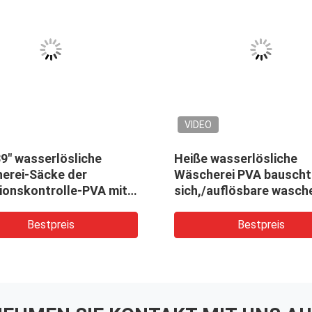
VIDEO
e
Rote Wegwerfwasserlösliche
W
es Rosas
Plastikwäscherei bauscht
W
sche
sich für
K
5um
medizinisches/Krankenhaus
w
Bestpreis