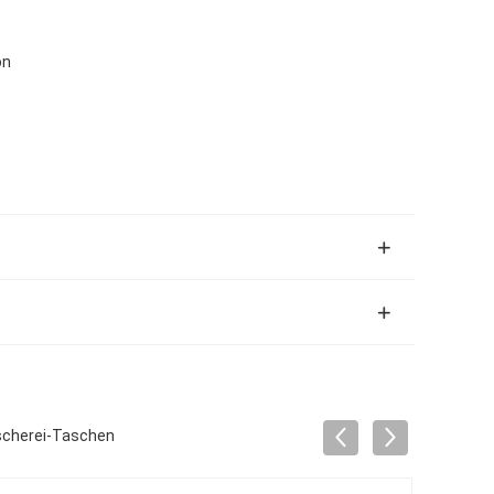
on
äscherei-Taschen