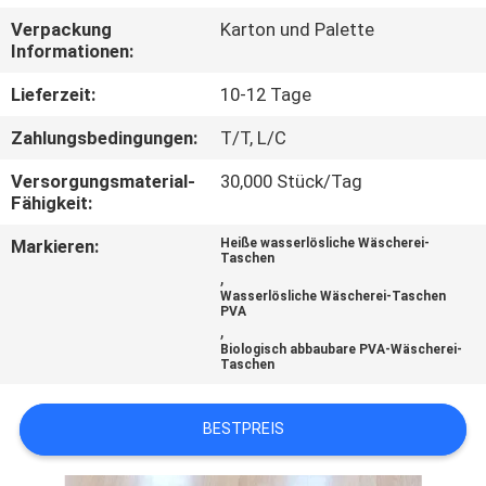
Verpackung
Karton und Palette
NEUIGKEITEN
Informationen:
Lieferzeit:
10-12 Tage
BITTE UM
Zahlungsbedingungen:
T/T, L/C
EIN
Versorgungsmaterial-
30,000 Stück/Tag
ANGEBOT
Fähigkeit:
Markieren:
Heiße wasserlösliche Wäscherei-
SITEMAP
Taschen
,
Wasserlösliche Wäscherei-Taschen
PVA
PRIVACY
,
Biologisch abbaubare PVA-Wäscherei-
POLICY
Taschen
BESTPREIS