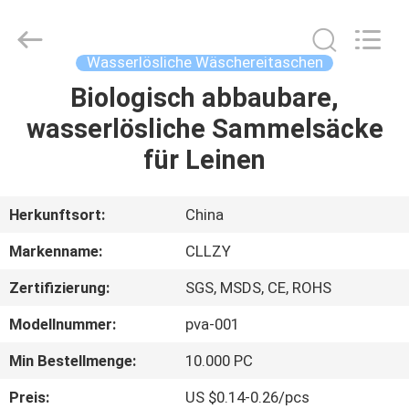
Greencradleland
Macromolecule
Materials
Co.,
Ltd..
Wasserlösliche Wäschereitaschen
All
Rights
Biologisch abbaubare,
ZU
Reserved.
wasserlösliche Sammelsäcke
HAUSE
für Leinen
PRODUKTE
Herkunftsort:
China
ÜBER
Markenname:
CLLZY
UNS
Zertifizierung:
SGS, MSDS, CE, ROHS
Modellnummer:
pva-001
WERKSBESICHTIGUNG
Min Bestellmenge:
10.000 PC
QUALITÄTSKONTROLLE
Preis:
US $0.14-0.26/pcs