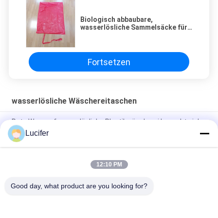
Biologisch abbaubare,
wasserlösliche Sammelsäcke für
Leinen
Fortsetzen
wasserlösliche Wäschereitaschen
Rote Wegwerfwasserlösliche Plastikwäscherei bauscht sich
für medizinisches/Krankenhaus
Lucifer
Wegwerf-wasserlösliche Wäscherei-Tasche PVA,
Krankenhaus-auflösbare waschende Taschen
12:10 PM
26" x 33" 0,8 ml wasserlöslicher Beutel, 200 Stück/Box
Good day, what product are you looking for?
Beliebte Kategorien
Alle