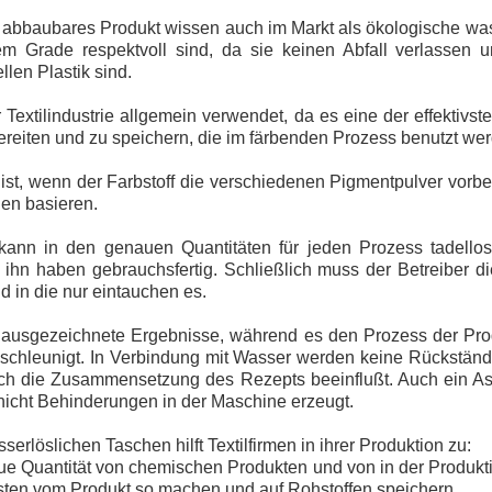
ch abbaubares Produkt wissen auch im Markt als ökologische was
m Grade respektvoll sind, da sie keinen Abfall verlassen 
llen Plastik sind.
r Textilindustrie allgemein verwendet, da es eine der effektivs
reiten und zu speichern, die im färbenden Prozess benutzt we
 ist, wenn der Farbstoff die verschiedenen Pigmentpulver vorb
gen basieren.
kann in den genauen Quantitäten für jeden Prozess tadell
ihn haben gebrauchsfertig. Schließlich muss der Betreiber d
d in die nur eintauchen es.
t ausgezeichnete Ergebnisse, während es den Prozess der Pro
schleunigt. In Verbindung mit Wasser werden keine Rückständ
urch die Zusammensetzung des Rezepts beeinflußt. Auch ein A
 nicht Behinderungen in der Maschine erzeugt.
rlöslichen Taschen hilft Textilfirmen in ihrer Produktion zu:
e Quantität von chemischen Produkten und von in der Produk
eisten vom Produkt so machen und auf Rohstoffen speichern.