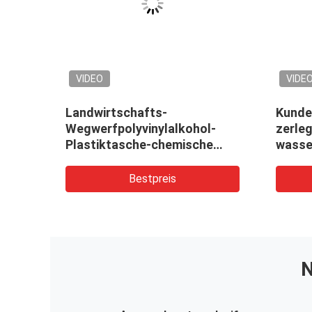
VIDEO
VIDE
Landwirtschafts-
Kunde
,
Wegwerfpolyvinylalkohol-
zerleg
liche
Plastiktasche-chemische
wasse
feste Pulver-Verwendung
Bestpreis
N