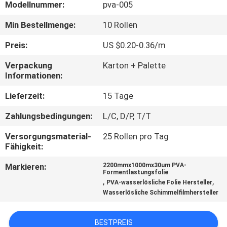
Modellnummer:
pva-005
NEUIGKEITEN
Min Bestellmenge:
10 Rollen
Preis:
US $0.20-0.36/m
BITTE UM
Verpackung
Karton + Palette
EIN
Informationen:
ANGEBOT
Lieferzeit:
15 Tage
Zahlungsbedingungen:
L/C, D/P, T/T
SITEMAP
Versorgungsmaterial-
25 Rollen pro Tag
Fähigkeit:
PRIVACY
Markieren:
2200mmx1000mx30um PVA-
POLICY
Formentlastungsfolie
,
,
PVA-wasserlösliche Folie Hersteller
Wasserlösliche Schimmelfilmhersteller
BESTPREIS