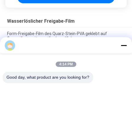
Wasserlöslicher Freigabe-Film
Form-Freigabe-Film des Quarz-Stein-PVA geklebt auf
Gummiform mit spezifischem Kleber
Lucifer
1850mmx1000mx38micron PVA-Auslösungsfolie für
Quarzsteinscheiben
4:14 PM
1840mmx1000mx30micron PVA-Wasserlöslicher Freisetzfilm
mit hoher Temperatur / Festigkeit
Good day, what product are you looking for?
Beliebte Kategorien
Alle
Wasserlöslicher 
Wasserlöslicher 
Film PVA
Freigabe-Film
Wasserlöslicher 
Wasserlösliche 
Film Für Stickerei
Tasche PVA