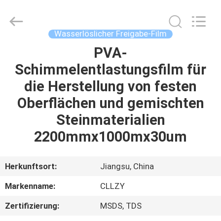
Greencradleland
Macromolecule
Materials
Co.,
Ltd..
Wasserlöslicher Freigabe-Film
All
Rights
PVA-
ZU
Reserved.
Schimmelentlastungsfilm für
HAUSE
die Herstellung von festen
PRODUKTE
Oberflächen und gemischten
Steinmaterialien
ÜBER
2200mmx1000mx30um
UNS
Herkunftsort:
Jiangsu, China
WERKSBESICHTIGUNG
Markenname:
CLLZY
Zertifizierung:
MSDS, TDS
QUALITÄTSKONTROLLE