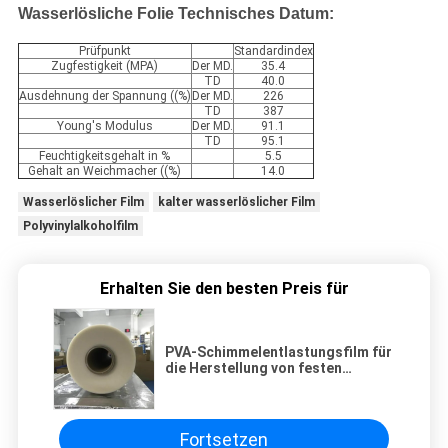
Wasserlösliche Folie Technisches Datum:
Prüfpunkt
Standardindex
Zugfestigkeit (MPA)
Der MD.
35.4
TD
40.0
Ausdehnung der Spannung ((%)
Der MD.
226
TD
387
Young's Modulus
Der MD.
91.1
TD
95.1
Feuchtigkeitsgehalt in %
5.5
Gehalt an Weichmacher ((%)
14.0
Wasserlöslicher Film
kalter wasserlöslicher Film
Polyvinylalkoholfilm
Erhalten Sie den besten Preis für
PVA-Schimmelentlastungsfilm für
die Herstellung von festen
Oberflächen und gemischten
Steinmaterialien
2200mmx1000mx30um
Fortsetzen