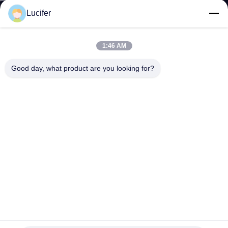
Lucifer
NEUIGKEITEN
1:46 AM
BITTE UM
Good day, what product are you looking for?
EIN
ANGEBOT
SITEMAP
PRIVACY
POLICY
PVA-Wasserlösliche Schutzfolie zur Freisetzung von Marmor
25 μm-45 μm Dicke optional
Wasserlöslicher Freigabe-Film
2025-07-31