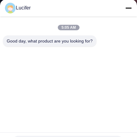
Lucifer
NEUIGKEITEN
5:05 AM
BITTE UM
Good day, what product are you looking for?
EIN
ANGEBOT
SITEMAP
PRIVACY
POLICY
Kalter wasserlöslicher Film MSDS PVA für Kleiderstickerei
Wasserlöslicher Film PVA
2024-02-02